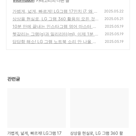
'
Information
' 카테고리의 다른 글
가볍게, 넓게, 빠르게! LG그램 17인치 i7, 왜 지
2025.05.22
금 당신에게 필요할까?
상상을 현실로, LG 그램 360 활용의 모든 것!
(0)
2025.05.21
10분 만에 끝내는 인스타그램 영어 마스터 비
(0)
2025.05.19
법: 팔로워를 사로잡는 쉬운 영어 표현
헷갈리는 그램(g)과 밀리리터(ml), 이제 1분 만
(0)
2025.05.19
에 완벽하게 이해하세
답답함 해소! LG 그램 노트북 소리 안 나올 때
(0)
2025.05.19
5분 안에 해결하는 마법
(0)
관련글
가볍게, 넓게, 빠르게! LG그램 17
상상을 현실로, LG 그램 360 활